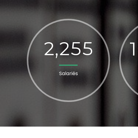
2
2
5
5
,
Salariés