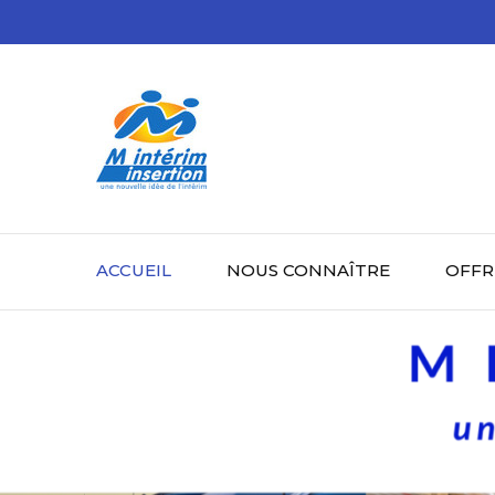
Aller
au
contenu
(Pressez
Entrée)
ACCUEIL
NOUS CONNAÎTRE
OFFR