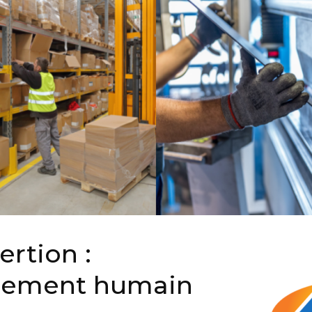
ertion :
llement humain