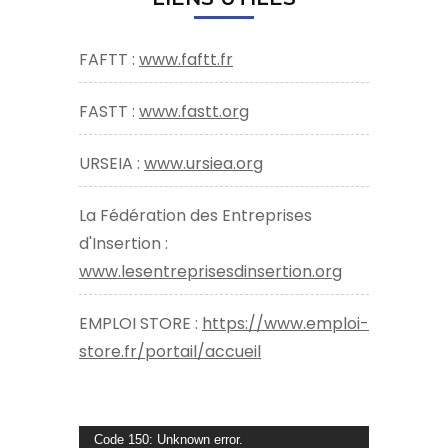
FAFTT :
www.faftt.fr
FASTT :
www.fastt.org
URSEIA :
www.ursiea.org
La Fédération des Entreprises
d'Insertion :
www.lesentreprisesdinsertion.org
EMPLOI STORE :
https://www.emploi-
store.fr/portail/accueil
Lecteur
Code 150: Unknown error.