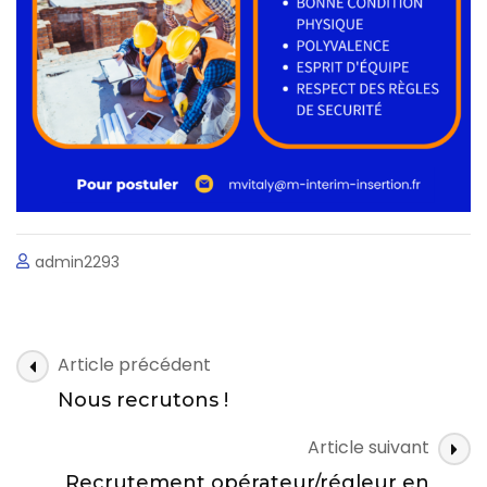
admin2293
Navigation
Article précédent
des
Nous recrutons !
articles
Article suivant
Recrutement opérateur/régleur en