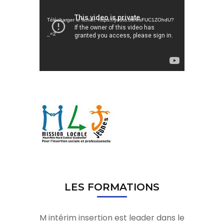
vidéo
Télécharger le fichier: https://youtu.be/esFUC1ZOhdU?
_=2
LES FORMATIONS
M intérim insertion est leader dans le