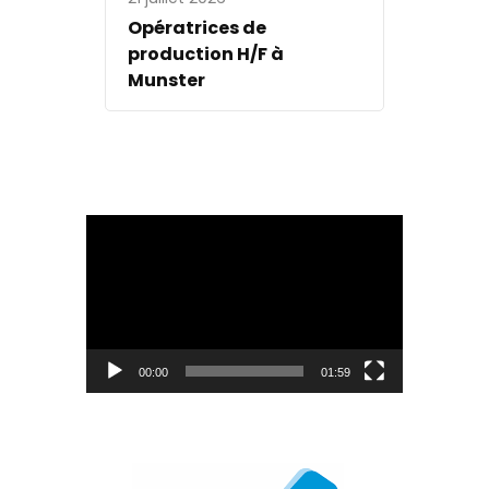
Opératrices de
production H/F à
Munster
Lecteur
vidéo
00:00
01:59