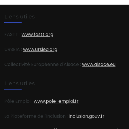
Liens utiles
FASTT :
www.fastt.org
URSEIA :
www.ursiea.org
Collectivité Européenne d'Alsace :
www.alsace.eu
Liens utiles
Pôle Emploi :
www.pole-emploi.fr
La Plateforme de l'inclusion :
inclusion.gouv.fr