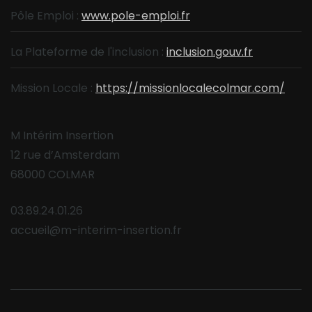
Pôle Emploi :
www.pole-emploi.fr
La Plateforme de l'inclusion :
inclusion.gouv.fr
Mission Locale :
https://missionlocalecolmar.com/
M Intérim Insertion
12 rue d’Amsterdam
68000 COLMAR
03.89.24.01.26
accueil@m-interim-insertion.fr