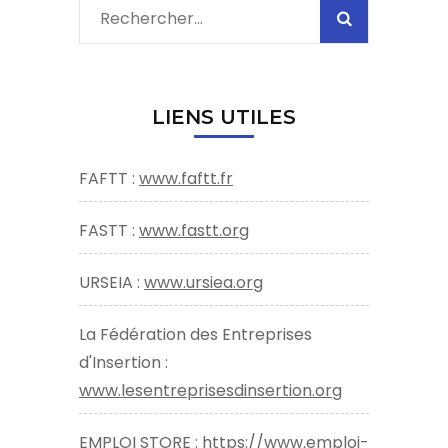
Rechercher :
LIENS UTILES
FAFTT :
www.faftt.fr
FASTT :
www.fastt.org
URSEIA :
www.ursiea.org
La Fédération des Entreprises
d'Insertion :
www.lesentreprisesdinsertion.org
EMPLOI STORE :
https://www.emploi-