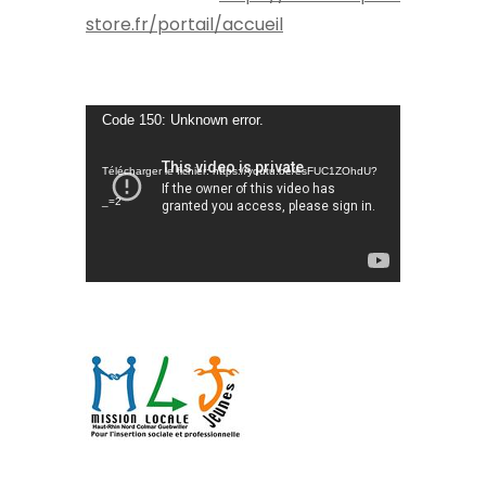
store.fr/portail/accueil
Lecteur
Code 150: Unknown error.
vidéo
Télécharger le fichier: https://youtu.be/esFUC1ZOhdU?
_=2