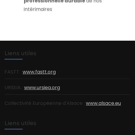
professionnelle durable
de nos
intérimaires
Liens utiles
FASTT :
www.fastt.org
URSEIA :
www.ursiea.org
Collectivité Européenne d'Alsace :
www.alsace.eu
Liens utiles