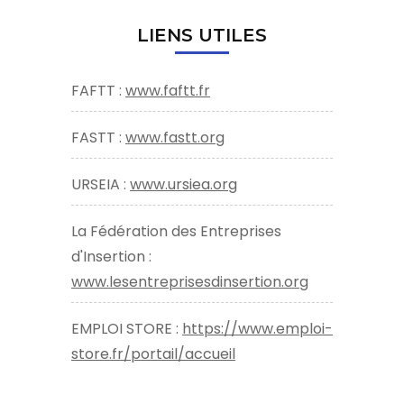
LIENS UTILES
FAFTT :
www.faftt.fr
FASTT :
www.fastt.org
URSEIA :
www.ursiea.org
La Fédération des Entreprises
d'Insertion :
www.lesentreprisesdinsertion.org
EMPLOI STORE :
https://www.emploi-
store.fr/portail/accueil