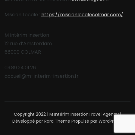
Mission Locale :
https://missionlocalecolmar.com/
M Intérim Insertion
12 rue d’Amsterdam
68000 COLMAR
03.89.24.01.26
accueil@m-interim-insertion.fr
Copyright 2022 | M Intérim Insertion
Travel Agency |
Développé par
Rara Theme
Propulsé par
WordPress
.