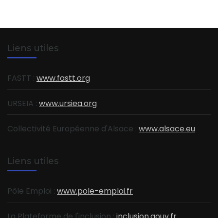
Liens utiles
FASTT :
www.fastt.org
URSEIA :
www.ursiea.org
Collectivité Européenne d'Alsace :
www.alsace.eu
Liens utiles
Pôle Emploi :
www.pole-emploi.fr
La Plateforme de l'inclusion :
inclusion.gouv.fr