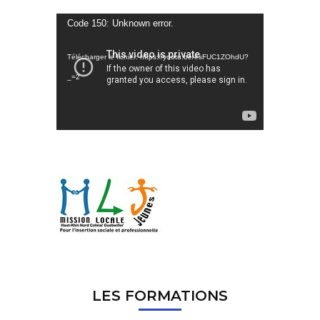
Lecteur
Code 150: Unknown error.
vidéo
Télécharger le fichier: https://youtu.be/esFUC1ZOhdU?
_=2
LES FORMATIONS